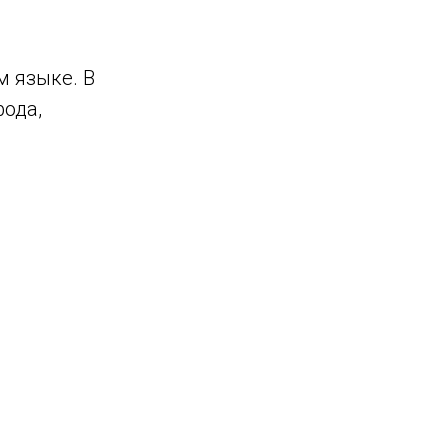
 языке. В
ода,