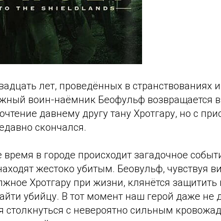
вадцать лет, проведённых в странствованиях 
ажный воин-наёмник Беофульф возвращается в 
очтение давнему другу тану Хротгару, но с пр
недавно скончался.
 время в городе происходит загадочное событи
аходят жестоко убитым. Беовульф, чувствуя вин
лжное Хротгару при жизни, клянётся защитить г
найти убийцу. В тот момент наш герой даже не 
ся столкнуться с невероятно сильным кровожа