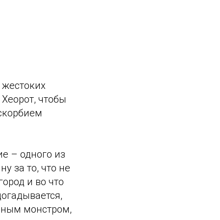
и жестоких
Хеорот, чтобы
искорбием
е – одного из
у за то, что не
ород и во что
догадывается,
дным монстром,